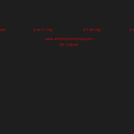
 ure
p ai n t ing
d r aw ing
e 
www.anthonyheinzmay.com
art | nature